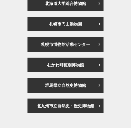
北海道大学総合博物館
札幌市円山動物園
札幌市博物館活動センター
むかわ町穂別博物館
群馬県立自然史博物館
北九州市立自然史・歴史博物館