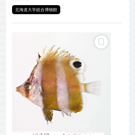
北海道大学総合博物館