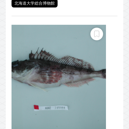
北海道大学総合博物館