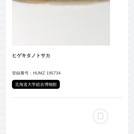
ヒゲキタノトサカ
登録番号：HUMZ 195734
北海道大学総合博物館