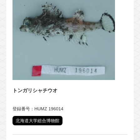
トンガリシャチウオ
登録番号：HUMZ 196014
北海道大学総合博物館