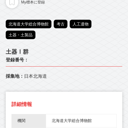
My標本に登録
北海道大学総合博物館
考古
人工遺物
土器・土製品
土器Ⅰ群
登録番号：
採集地：
日本北海道
詳細情報
機関
北海道大学総合博物館