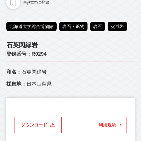
My標本に登録
北海道大学総合博物館
岩石・鉱物
岩石
火成岩
石英閃緑岩
登録番号：R0294
和名：
石英閃緑岩
採集地：
日本山梨県
ダウンロード
利用規約