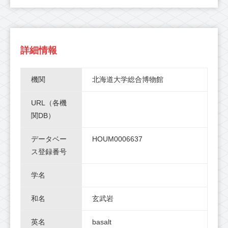
詳細情報
機関
北海道大学総合博物館
URL（各機
関DB）
データベー
HOUM0006637
ス登録番号
学名
和名
玄武岩
英名
basalt