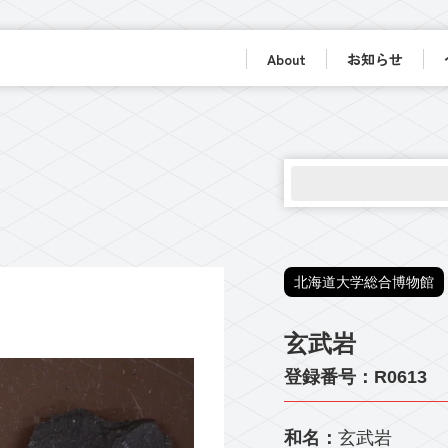
About
お知らせ
北海道大学総合博物館
玄武岩
登録番号：R0613
和名：
玄武岩