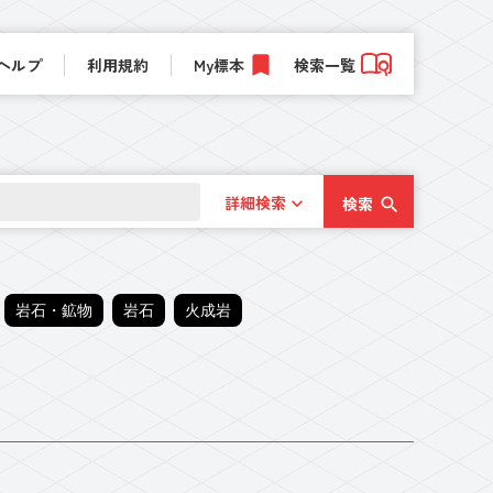
ヘルプ
利用規約
My標本
検索一覧
詳細検索
検索
岩石・鉱物
岩石
火成岩