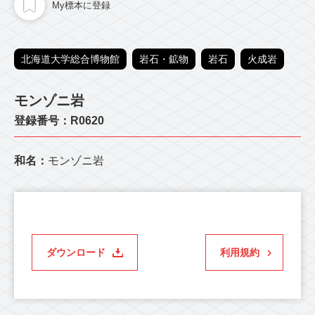
My標本に登録
北海道大学総合博物館
岩石・鉱物
岩石
火成岩
モンゾニ岩
登録番号：R0620
和名：
モンゾニ岩
ダウンロード
利用規約