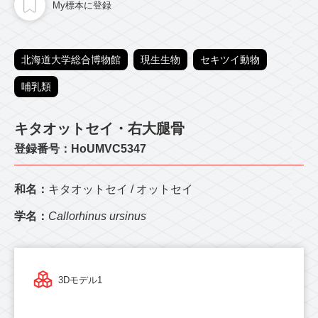
My標本に登録
北海道大学総合博物館
現生生物
セキツイ動物
哺乳類
キタオットセイ・右大腿骨
登録番号：HoUMVC5347
和名：
キタオットセイ / オットセイ
学名：
Callorhinus ursinus
3Dモデル1