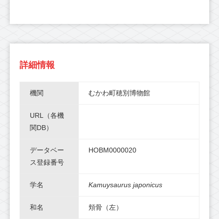
詳細情報
機関
むかわ町穂別博物館
URL（各機
関DB）
データベー
HOBM0000020
ス登録番号
学名
Kamuysaurus japonicus
和名
頬骨（左）