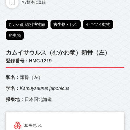
My標本に登録
むかわ町穂別博物館
古生物・化石
セキツイ動物
爬虫類
カムイサウルス（むかわ竜）頬骨（左）
登録番号：HMG-1219
和名：
頬骨（左）
学名：
Kamuysaurus japonicus
採集地：
日本国北海道
3Dモデル1