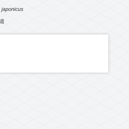
japonicus
道