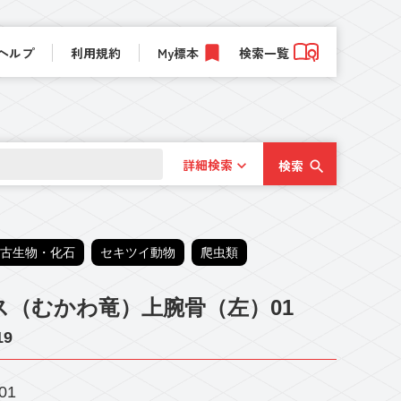
ヘルプ
利用規約
My標本
検索一覧
詳細検索
検索
古生物・化石
セキツイ動物
爬虫類
（むかわ竜）上腕骨（左）01
19
01