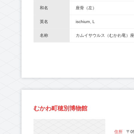
和名
座骨（左）
英名
ischium, L
名称
カムイサウルス（むかわ竜）
むかわ町穂別博物館
住所
〒05