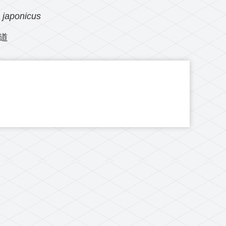
japonicus
道