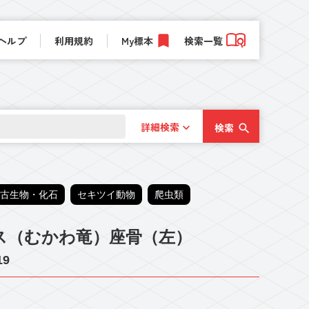
ヘルプ
利用規約
My標本
検索一覧
詳細検索
検索
古生物・化石
セキツイ動物
爬虫類
ス（むかわ竜）座骨（左）
19