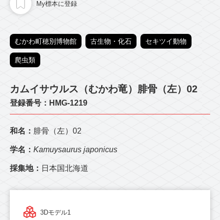
My標本に登録
むかわ町穂別博物館
古生物・化石
セキツイ動物
爬虫類
カムイサウルス（むかわ竜）腓骨（左）02
登録番号：HMG-1219
和名：
腓骨（左）02
学名：
Kamuysaurus japonicus
採集地：
日本国北海道
3Dモデル1