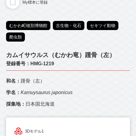
My標本に登録
むかわ町穂別博物館
古生物・化石
セキツイ動物
爬虫類
カムイサウルス（むかわ竜）踵骨（左）
登録番号：HMG-1219
和名：
踵骨（左）
学名：
Kamuysaurus japonicus
採集地：
日本国北海道
3Dモデル1