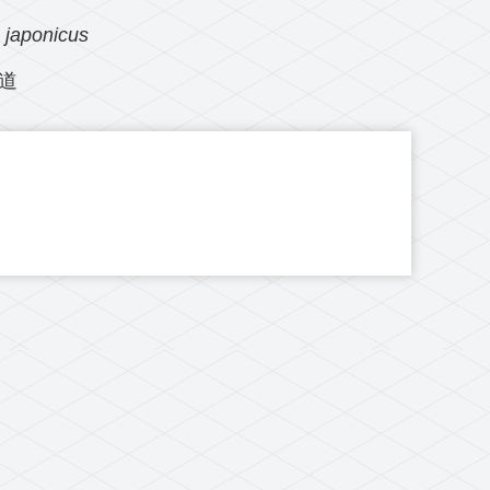
japonicus
道