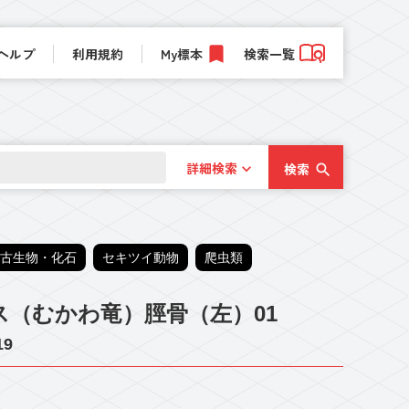
ヘルプ
利用規約
My標本
検索一覧
詳細検索
検索
古生物・化石
セキツイ動物
爬虫類
（むかわ竜）脛骨（左）01
19