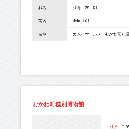
和名
脛骨（左）01
英名
tibia, L01
名称
カムイサウルス（むかわ竜）脛
むかわ町穂別博物館
住所
〒05