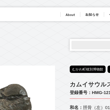
About
お知らせ
むかわ町穂別博物館
カムイサウルス
登録番号：HMG-12
和名：
脛骨（左）01