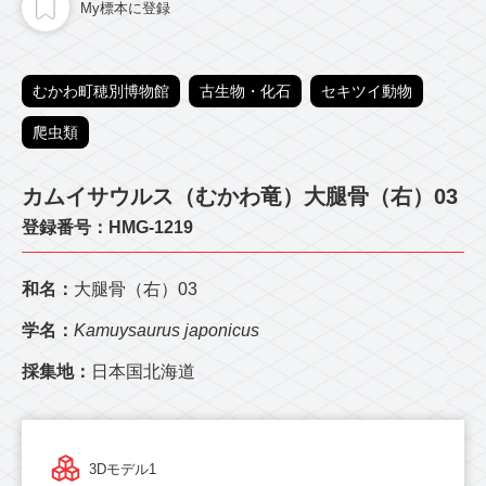
My標本に登録
むかわ町穂別博物館
古生物・化石
セキツイ動物
爬虫類
カムイサウルス（むかわ竜）大腿骨（右）03
登録番号：HMG-1219
和名：
大腿骨（右）03
学名：
Kamuysaurus japonicus
採集地：
日本国北海道
3Dモデル1