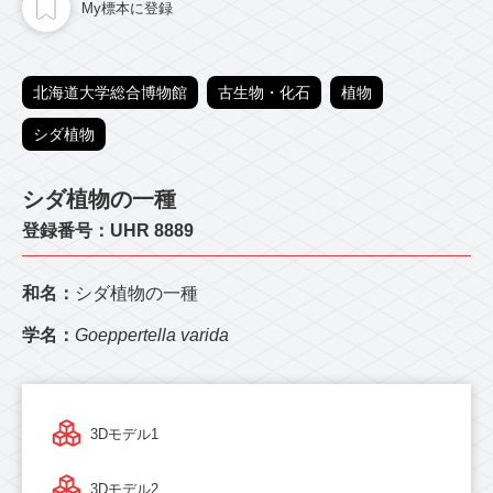
My標本に登録
北海道大学総合博物館
古生物・化石
植物
シダ植物
シダ植物の一種
登録番号：UHR 8889
和名：
シダ植物の一種
学名：
Goeppertella varida
3Dモデル1
3Dモデル2