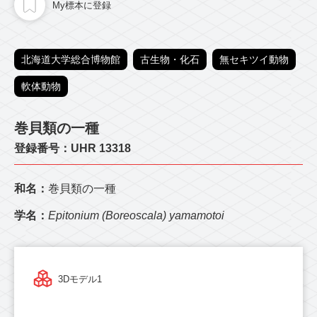
My標本に登録
北海道大学総合博物館
古生物・化石
無セキツイ動物
軟体動物
巻貝類の一種
登録番号：UHR 13318
和名：
巻貝類の一種
学名：
Epitonium (Boreoscala) yamamotoi
3Dモデル1