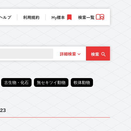
ヘルプ
利用規約
My標本
検索一覧
詳細検索
検索
古生物・化石
無セキツイ動物
軟体動物
23