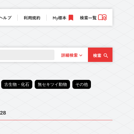
ヘルプ
利用規約
My標本
検索一覧
詳細検索
検索
古生物・化石
無セキツイ動物
その他
28