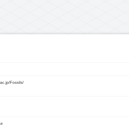
c.jp/Fossils/
sa