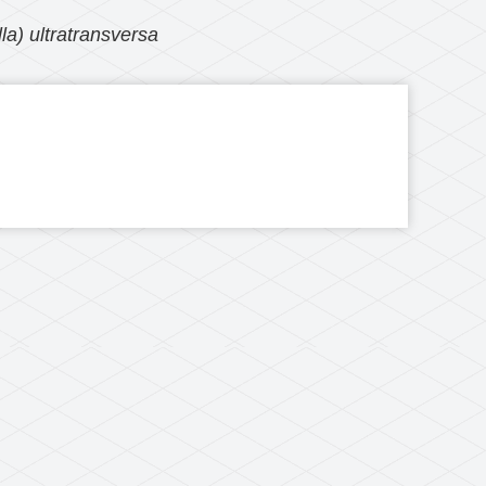
lla) ultratransversa