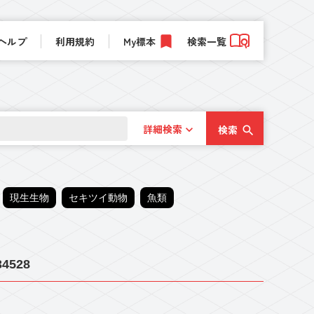
ヘルプ
利用規約
My標本
検索一覧
詳細検索
検索
現生生物
セキツイ動物
魚類
4528