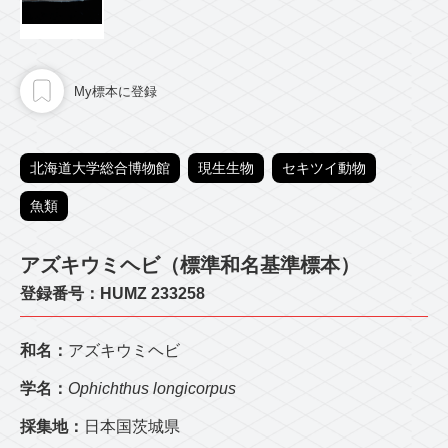
My標本に登録
北海道大学総合博物館
現生生物
セキツイ動物
魚類
アズキウミヘビ（標準和名基準標本）
登録番号：HUMZ 233258
和名：
アズキウミヘビ
学名：
Ophichthus longicorpus
採集地：
日本国茨城県