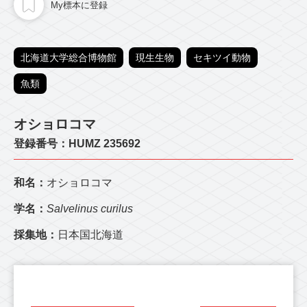
My標本に登録
北海道大学総合博物館
現生生物
セキツイ動物
魚類
オショロコマ
登録番号：HUMZ 235692
和名：
オショロコマ
学名：
Salvelinus curilus
採集地：
日本国北海道