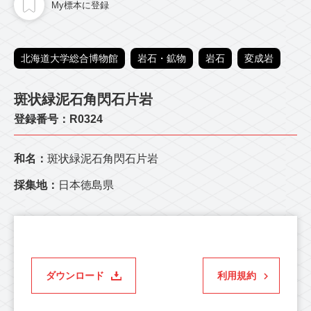
My標本に登録
北海道大学総合博物館
岩石・鉱物
岩石
変成岩
斑状緑泥石角閃石片岩
登録番号：R0324
和名：
斑状緑泥石角閃石片岩
採集地：
日本徳島県
ダウンロード
利用規約