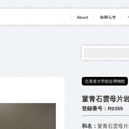
About
お知らせ
北海道大学総合博物館
菫青石雲母片
登録番号：R0355
和名：
菫青石雲母片