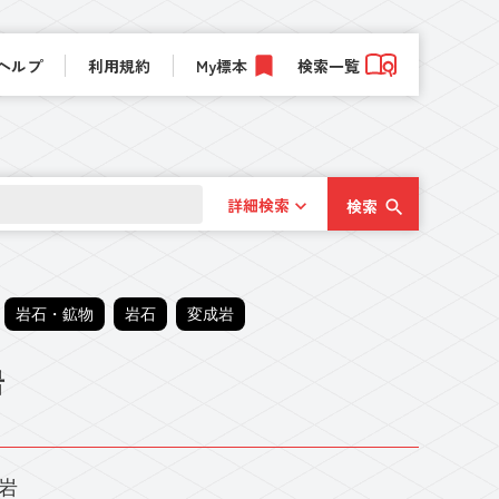
ヘルプ
利用規約
My標本
検索一覧
詳細検索
検索
岩石・鉱物
岩石
変成岩
岩
岩