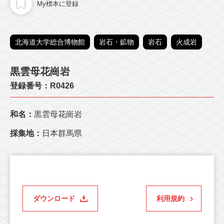
My標本に登録
北海道大学総合博物館
岩石・鉱物
岩石
火成岩
黒雲母花崗岩
登録番号：R0426
和名：
黒雲母花崗岩
採集地：
日本群馬県
ダウンロード
利用規約