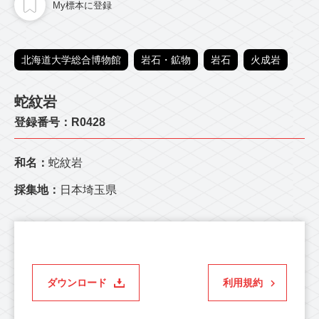
My標本に登録
北海道大学総合博物館
岩石・鉱物
岩石
火成岩
蛇紋岩
登録番号：R0428
和名：
蛇紋岩
採集地：
日本埼玉県
ダウンロード
利用規約