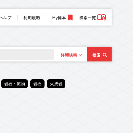
ヘルプ
利用規約
My標本
検索一覧
詳細検索
検索
岩石・鉱物
岩石
火成岩