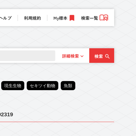
ヘルプ
利用規約
My標本
検索一覧
詳細検索
検索
現生生物
セキツイ動物
魚類
2319