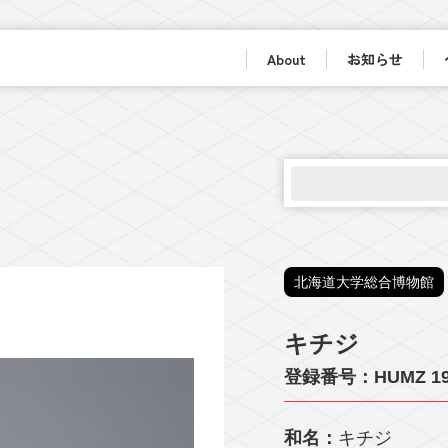
About
お知らせ
北海道大学総合博物館
キチジ
登録番号：HUMZ 19
和名：
キチジ