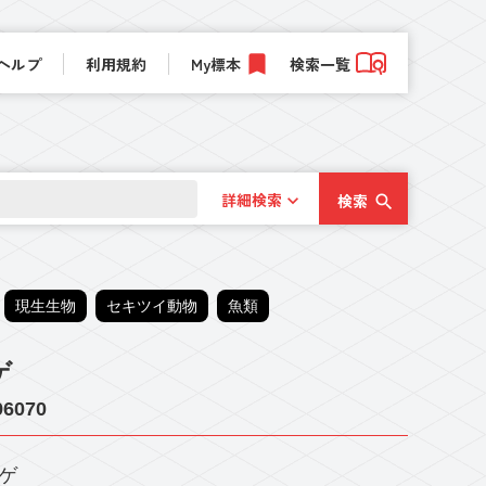
ヘルプ
利用規約
My標本
検索一覧
詳細検索
検索
現生生物
セキツイ動物
魚類
ゲ
6070
ゲ