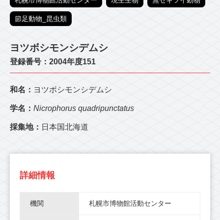
札幌市博物館活動センター
現生生物
無セキツイ動物
節足動物_昆虫類
ヨツボシモンシデムシ
登録番号：2004年度151
和名：
ヨツボシモンシデムシ
学名：
Nicrophorus quadripunctatus
採集地：
日本国北海道
詳細情報
機関
札幌市博物館活動センター