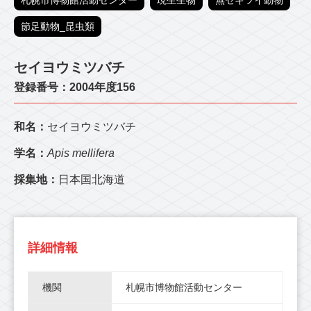
札幌市博物館活動センター
現生生物
無セキツイ動物
節足動物_昆虫類
セイヨウミツバチ
登録番号：2004年度156
和名：
セイヨウミツバチ
学名：
Apis mellifera
採集地：
日本国北海道
詳細情報
機関
札幌市博物館活動センター