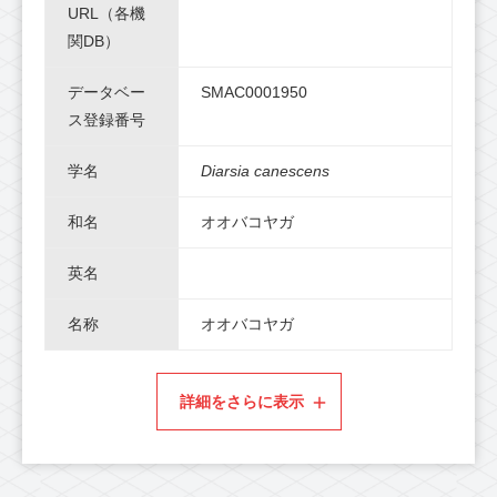
URL（各機
関DB）
データベー
SMAC0001950
ス登録番号
学名
Diarsia canescens
和名
オオバコヤガ
英名
名称
オオバコヤガ
詳細をさらに表示