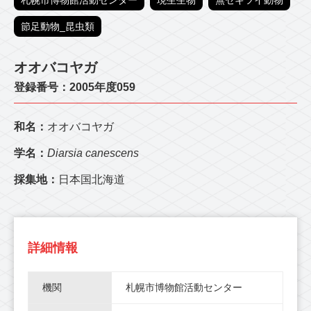
札幌市博物館活動センター
現生生物
無セキツイ動物
節足動物_昆虫類
オオバコヤガ
登録番号：2005年度059
和名：
オオバコヤガ
学名：
Diarsia canescens
採集地：
日本国北海道
詳細情報
機関
札幌市博物館活動センター