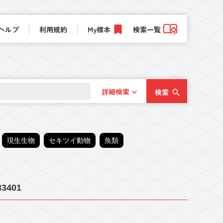
ヘルプ
利用規約
My標本
検索一覧
詳細検索
検索
現生生物
セキツイ動物
魚類
3401