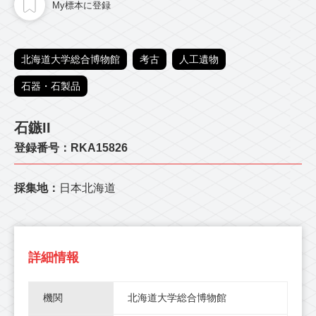
My標本に登録
北海道大学総合博物館
考古
人工遺物
石器・石製品
石鏃II
登録番号：RKA15826
採集地：
日本北海道
詳細情報
機関
北海道大学総合博物館