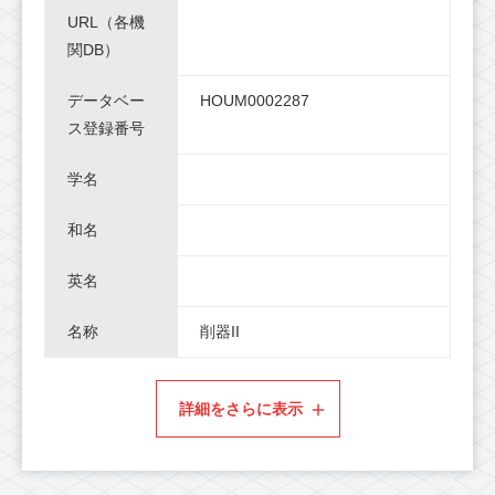
URL（各機
関DB）
データベー
HOUM0002287
ス登録番号
学名
和名
英名
名称
削器II
詳細をさらに表示