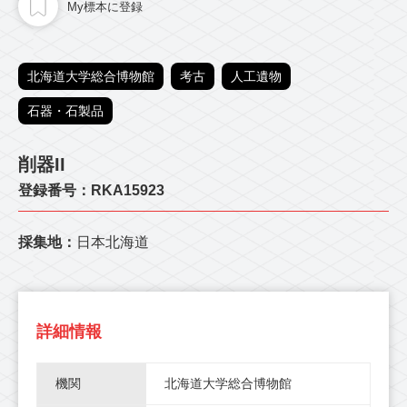
My標本に登録
北海道大学総合博物館
考古
人工遺物
石器・石製品
削器II
登録番号：RKA15923
採集地：
日本北海道
詳細情報
機関
北海道大学総合博物館