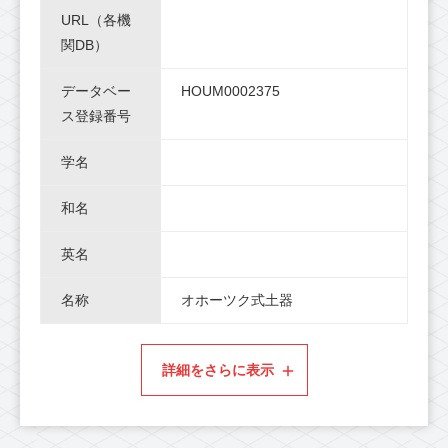
URL（各機
関DB）
データベー
HOUM0002375
ス登録番号
学名
和名
英名
名称
オホーツク式土器
詳細をさらに表示