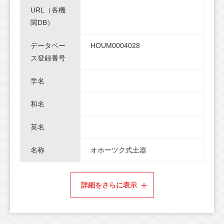
URL（各機
関DB）
データベー
HOUM0004028
ス登録番号
学名
和名
英名
名称
オホーツク式土器
詳細をさらに表示