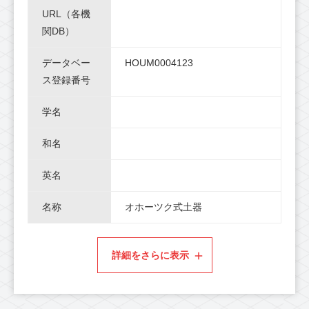
URL（各機
関DB）
データベー
HOUM0004123
ス登録番号
学名
和名
英名
名称
オホーツク式土器
詳細をさらに表示