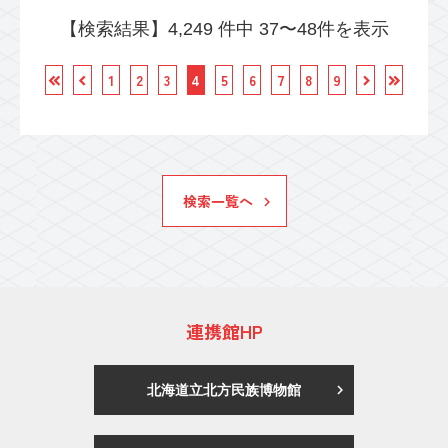
【検索結果】4,249 件中 37〜48件を表示
1
2
3
4
5
6
7
8
9
検索一覧へ
連携館HP
北海道立北方民族博物館