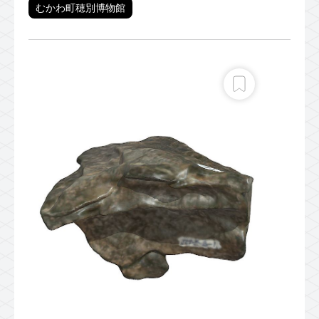
むかわ町穂別博物館