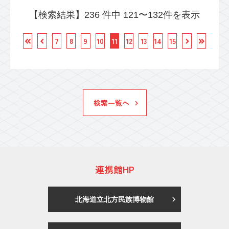
【検索結果】236 件中 121〜132件を表示
7
8
9
10
11
12
13
14
15
検索一覧へ
連携館HP
北海道立北方民族博物館