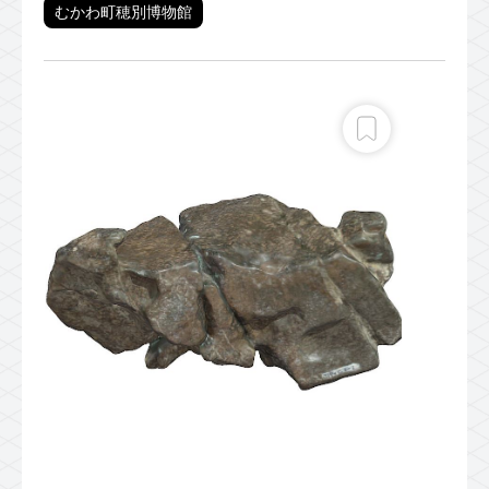
むかわ町穂別博物館