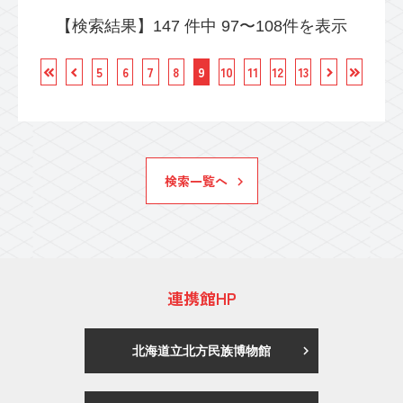
【検索結果】147 件中 97〜108件を表示
5
6
7
8
9
10
11
12
13
検索一覧へ
連携館HP
北海道立北方民族博物館