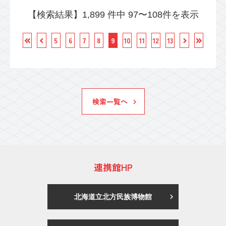
【検索結果】1,899 件中 97〜108件を表示
5
6
7
8
9
10
11
12
13
検索一覧へ
連携館HP
北海道立北方民族博物館