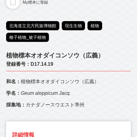
My標本に登録
北海道立北方民族博物館
現生生物
植物
種子植物_被子植物
植物標本オオダイコンソウ（広義）
登録番号：D17.14.19
和名：
植物標本オオダイコンソウ（広義）
学名：
Geum aleppicum Jacq.
採集地：
カナダノースウエスト準州
詳細情報