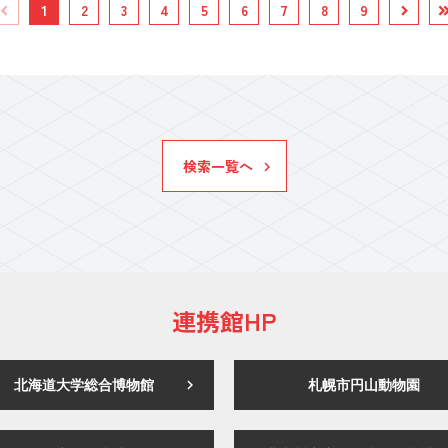
1
2
3
4
5
6
7
8
9
検索一覧へ
連携館HP
北海道大学総合博物館
札幌市円山動物園