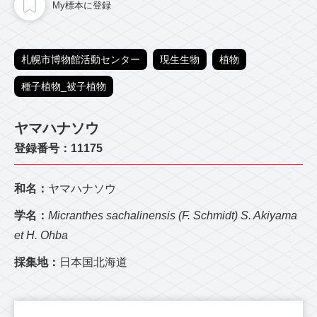
My標本に登録
札幌市博物館活動センター
現生生物
植物
種子植物_被子植物
ヤマハナソウ
登録番号：11175
和名：
ヤマハナソウ
学名：
Micranthes sachalinensis (F. Schmidt) S. Akiyama
et H. Ohba
採集地：
日本国北海道