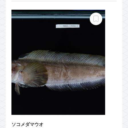
ソコメダマウオ