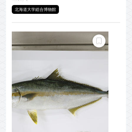
北海道大学総合博物館