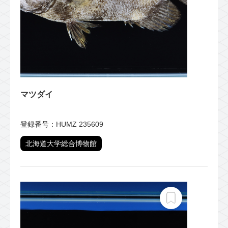
マツダイ
登録番号：HUMZ 235609
北海道大学総合博物館