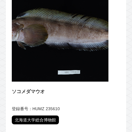
ソコメダマウオ
登録番号：HUMZ 235610
北海道大学総合博物館