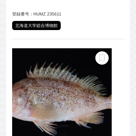
登録番号：HUMZ 235611
北海道大学総合博物館