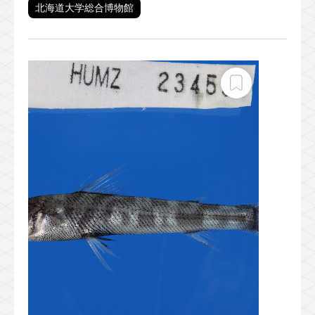
北海道大学総合博物館