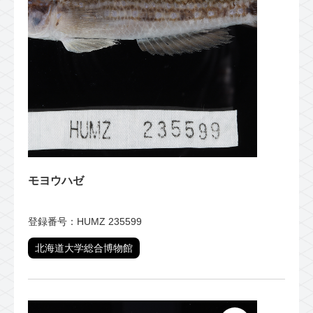
モヨウハゼ
登録番号：HUMZ 235599
北海道大学総合博物館