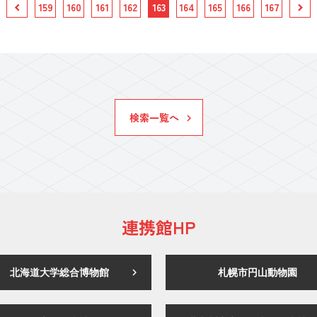
159
160
161
162
163
164
165
166
167
検索一覧へ
連携館HP
北海道大学総合博物館
札幌市円山動物園