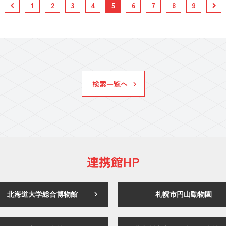
1
2
3
4
5
6
7
8
9
検索一覧へ
連携館HP
北海道大学総合博物館
札幌市円山動物園