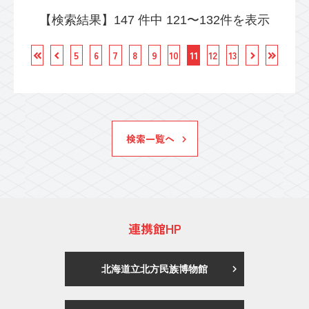
【検索結果】147 件中 121〜132件を表示
5
6
7
8
9
10
11
12
13
検索一覧へ
連携館HP
北海道立北方民族博物館