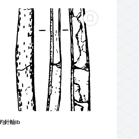
釣針軸Ib