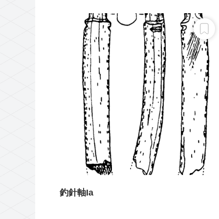
釣針軸Ia