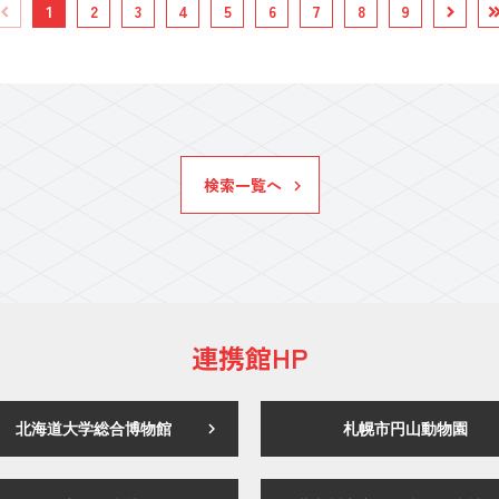
1
2
3
4
5
6
7
8
9
検索一覧へ
連携館HP
北海道大学総合博物館
札幌市円山動物園