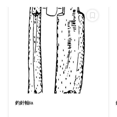
釣針軸Ia