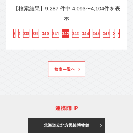
【検索結果】9,287 件中 4,093〜4,104件を表
示
338
339
340
341
342
343
344
345
346
検索一覧へ
連携館HP
北海道立北方民族博物館